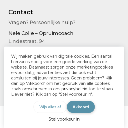
Contact
Vragen? Persoonlijke hulp?
Nele Colle – Opruimcoach
Lindestraat, 94
9090 Melle
Wij maken gebruik van digitale cookies. Een aantal
0498136554
hiervan is nodig voor een goede werking van de
website. Daarnaast zorgen onze marketingcookies
info@nelecolle.be
ervoor dat jij advertenties ziet die ook echt
aansluiten bij jouw interesses. Geen probleem? Klik
www.nelecolle.be
dan op "Akkoord" om het gebruik van alle cookies
zoals omschreven in ons
privacybeleid
toe te staan.
Liever niet? Klik dan op "Stel voorkeur in".
Wijs alles af
Akkoord
© 2026 Nele Colle - Opruimcoach - Powered by
Stel voorkeur in
Maatos