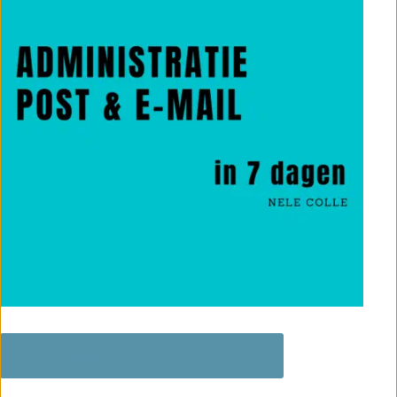
Administratie,
post
Toevoegen aan winkelwagen
en
e-