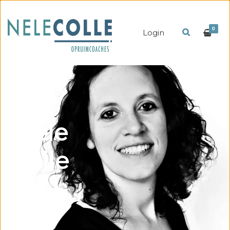
0
Login
Nele
colle