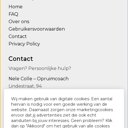
Home
FAQ
Over ons
Gebruikersvoorwaarden
Contact
Privacy Policy
Contact
Vragen? Persoonlijke hulp?
Nele Colle – Opruimcoach
Lindestraat, 94
9090 Melle
Wij maken gebruik van digitale cookies. Een aantal
0498136554
hiervan is nodig voor een goede werking van de
website. Daarnaast zorgen onze marketingcookies
info@nelecolle.be
ervoor dat jij advertenties ziet die ook echt
aansluiten bij jouw interesses. Geen probleem? Klik
www.nelecolle.be
dan op "Akkoord" om het gebruik van alle cookies