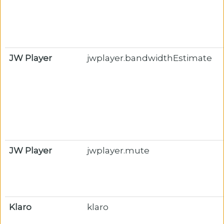
JW Player
jwplayer.bandwidthEstimate
JW Player
jwplayer.mute
Klaro
klaro