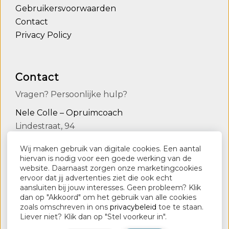
Gebruikersvoorwaarden
Contact
Privacy Policy
Contact
Vragen? Persoonlijke hulp?
Nele Colle – Opruimcoach
Lindestraat, 94
9090 Melle
Wij maken gebruik van digitale cookies. Een aantal
0498136554
hiervan is nodig voor een goede werking van de
website. Daarnaast zorgen onze marketingcookies
info@nelecolle.be
ervoor dat jij advertenties ziet die ook echt
aansluiten bij jouw interesses. Geen probleem? Klik
www.nelecolle.be
dan op "Akkoord" om het gebruik van alle cookies
zoals omschreven in ons
privacybeleid
toe te staan.
Liever niet? Klik dan op "Stel voorkeur in".