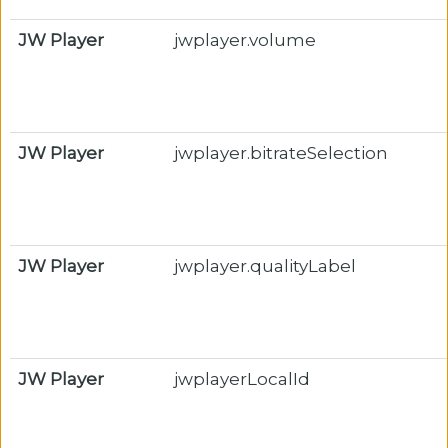
JW Player
jwplayer.volume
JW Player
jwplayer.bitrateSelection
JW Player
jwplayer.qualityLabel
JW Player
jwplayerLocalId