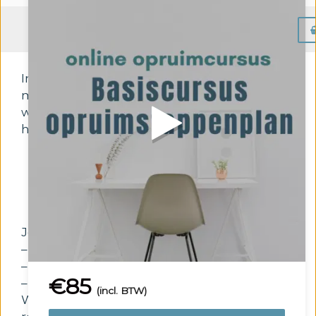
Menu
In deze cursus geef ik je een portie
motivatie, tips en nieuwe inzichten mee
waardoor jij aan het opruimen gaat en zodat
het opgeruimd blijft.
Je leert
– hoe je afstand doet van je spullen,
– hoe en waar je begint met opruimen,
€
85
– en hoe je het opgeruimd houdt.
(incl. BTW)
We gaan voor een blijvend én duurzaam