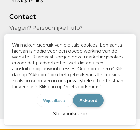
Privacy Policy
Contact
Vragen? Persoonlijke hulp?
Nele Colle – Opruimcoach
Wij maken gebruik van digitale cookies. Een aantal
Lindestraat, 94
hiervan is nodig voor een goede werking van de
website. Daarnaast zorgen onze marketingcookies
9090 Melle
ervoor dat jij advertenties ziet die ook echt
aansluiten bij jouw interesses. Geen probleem? Klik
0498136554
dan op "Akkoord" om het gebruik van alle cookies
info@nelecolle.be
zoals omschreven in ons
privacybeleid
toe te staan.
Liever niet? Klik dan op "Stel voorkeur in".
www.nelecolle.be
Wijs alles af
Akkoord
TOP
Stel voorkeur in
© 2026 Nele Colle - Opruimcoach - Powered by
Maatos